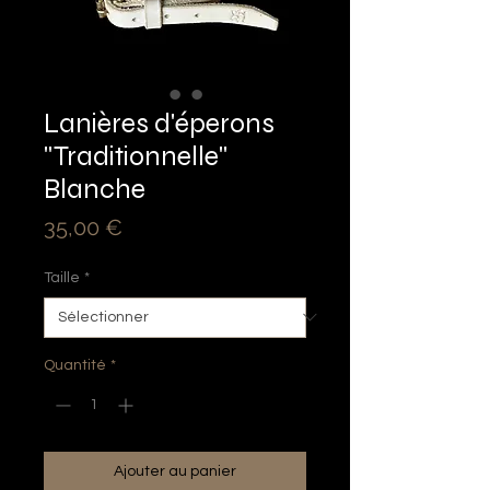
Lanières d'éperons
"Traditionnelle"
Blanche
Prix
35,00 €
Taille
*
Quantité
*
Ajouter au panier