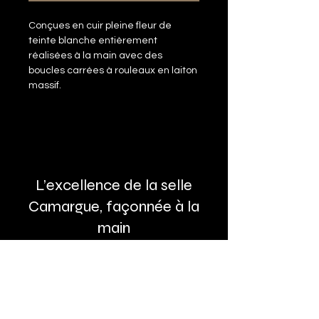
Conçues en cuir pleine fleur de
teinte blanche entièrement
réalisées à la main avec des
boucles carrées à rouleaux en laiton
massif.
L’excellence de la selle
Camargue, façonnée à la
main
Showroom & Atelier
20 Imp. Camargue, 30220 Aigues-Mortes
04 66 71 47 89