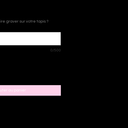
re graver sur votre tapis ?
0/500
uter au panier