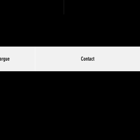
argue
Contact
onnel en Feutre
 Noisette