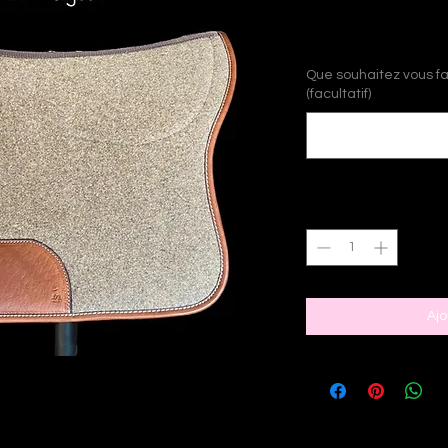
Prix
185,00 €
Que souhaitez vous fai
(facultatif)
Quantité
*
Ajo
able de couleur taupe et en cuir pleine